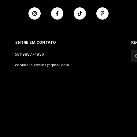
ENTRE EM CONTATO
RE
5511988774836
cobuka.lojaonline@gmail.com