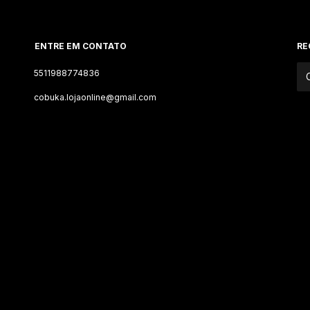
ENTRE EM CONTATO
RE
5511988774836
cobuka.lojaonline@gmail.com