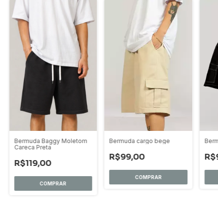
Bermuda Baggy Moletom
Bermuda cargo bege
Berm
Careca Preta
R$99,00
R$
R$119,00
COMPRAR
COMPRAR