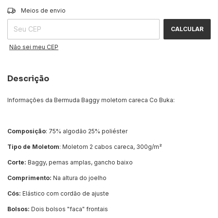
ALTERAR CEP
Entregas para o CEP:
Meios de envio
CALCULAR
Não sei meu CEP
Descrição
Informações da Bermuda Baggy moletom careca Co Buka:
Composição
: 75% algodão 25% poliéster
Tipo de Moletom
: Moletom 2 cabos careca, 300g/m²
Corte:
Baggy, pernas amplas, gancho baixo
Comprimento:
Na altura do joelho
Cós:
Elástico com cordão de ajuste
Bolsos:
Dois bolsos "faca" frontais