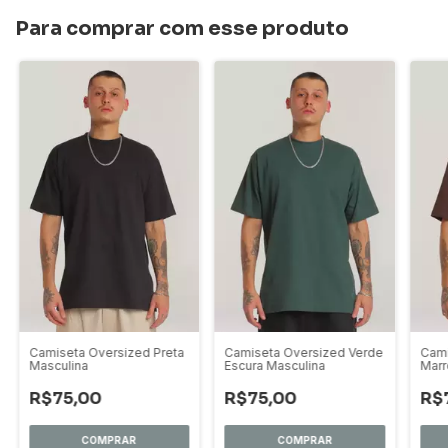
Para comprar com esse produto
Camiseta Oversized Preta
Camiseta Oversized Verde
Cami
Masculina
Escura Masculina
Marr
R$75,00
R$75,00
R$
COMPRAR
COMPRAR