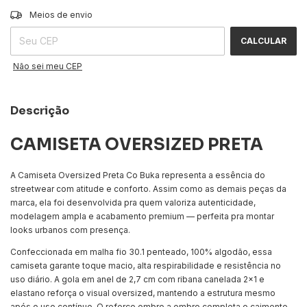
ALTERAR CEP
Entregas para o CEP:
Meios de envio
CALCULAR
Não sei meu CEP
Descrição
CAMISETA OVERSIZED PRETA
A Camiseta Oversized Preta Co Buka representa a essência do
streetwear com atitude e conforto. Assim como as demais peças da
marca, ela foi desenvolvida pra quem valoriza autenticidade,
modelagem ampla e acabamento premium — perfeita pra montar
looks urbanos com presença.
Confeccionada em malha fio 30.1 penteado, 100% algodão, essa
camiseta garante toque macio, alta respirabilidade e resistência no
uso diário. A gola em anel de 2,7 cm com ribana canelada 2x1 e
elastano reforça o visual oversized, mantendo a estrutura mesmo
após o uso contínuo. O reforço ombro a ombro completa o caimento