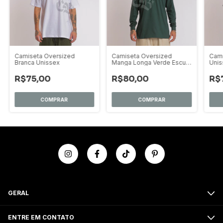
Camiseta Oversized
Camiseta Oversized
Cami
Branca Unissex
Manga Longa Verde Escura
Unis
Unissex
R$75,00
R$80,00
R$
COMPRAR
COMPRAR
GERAL
ENTRE EM CONTATO