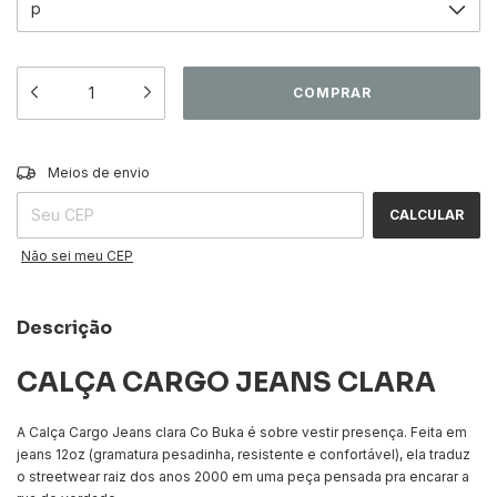
ALTERAR CEP
Entregas para o CEP:
Meios de envio
CALCULAR
Não sei meu CEP
Descrição
CALÇA CARGO JEANS CLARA
A Calça Cargo Jeans clara Co Buka é sobre vestir presença. Feita em
jeans 12oz (gramatura pesadinha, resistente e confortável), ela traduz
o streetwear raiz dos anos 2000 em uma peça pensada pra encarar a