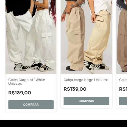
Calça Cargo off White
Calça cargo bege Unissex
Calç
Unissex
R$139,00
R$
R$139,00
COMPRAR
COMPRAR