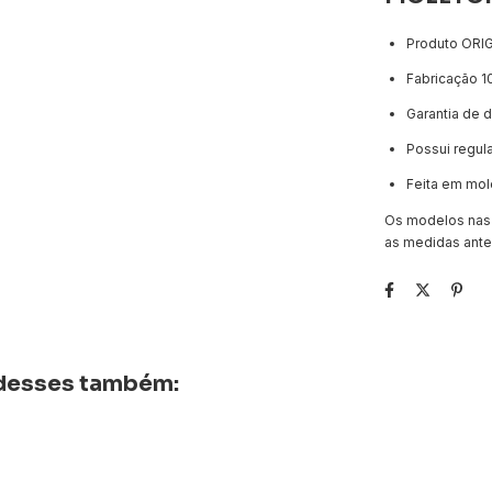
Produto ORI
Fabricação 1
Garantia de 
Possui regula
Feita em mol
Os modelos nas
as medidas antes
r desses também: