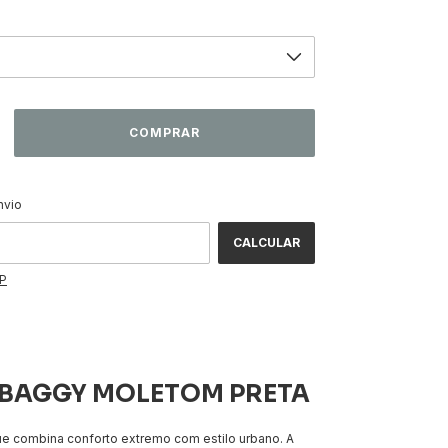
ALTERAR CEP
CEP:
nvio
CALCULAR
EP
BAGGY MOLETOM PRETA
ue combina conforto extremo com estilo urbano.
A