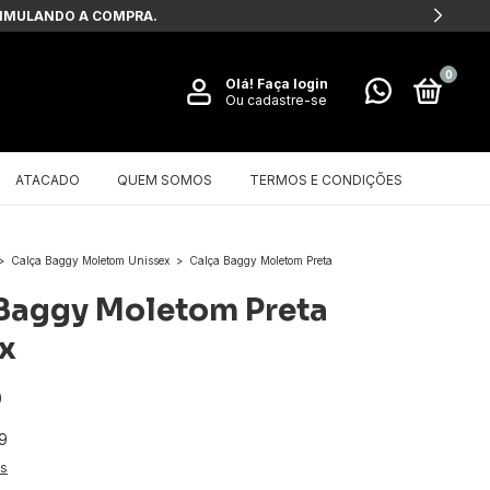
 SIMULANDO A COMPRA.
0
Olá!
Faça login
Ou cadastre-se
ATACADO
QUEM SOMOS
TERMOS E CONDIÇÕES
>
Calça Baggy Moletom Unissex
>
Calça Baggy Moletom Preta
Baggy Moletom Preta
x
0
9
es