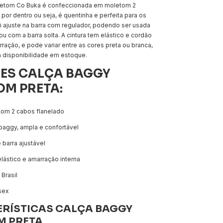
letom Co Buka é confeccionada em moletom 2
 por dentro ou seja, é quentinha e perfeita para os
ui ajuste na barra com regulador, podendo ser usada
ou com a barra solta. A cintura tem elástico e cordão
rração, e pode variar entre as cores preta ou branca,
 disponibilidade em estoque.
ES
CALÇA BAGGY
M PRETA:
om 2 cabos flanelado
aggy, ampla e confortável
 barra ajustável
lástico e amarração interna
Brasil
sex
RÍSTICAS CALÇA BAGGY
M PRETA