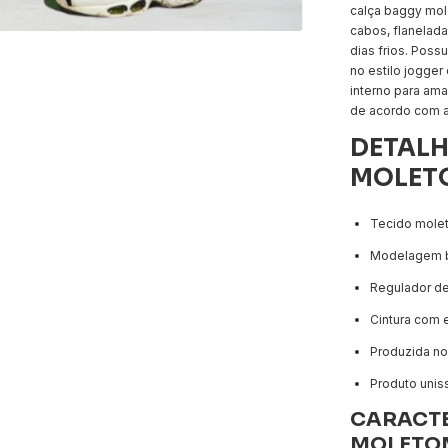
calça baggy mo
cabos, flanelada
dias frios. Poss
no estilo jogger 
interno para ama
de acordo com a
DETALH
MOLETO
Tecido molet
Modelagem b
Regulador de
Cintura com e
Produzida no 
Produto unis
CARACTE
MOLETO