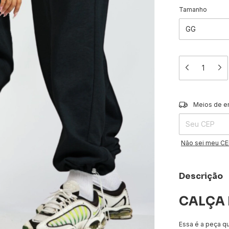
Tamanho
Entregas para o 
Meios de e
Não sei meu C
Descrição
CALÇA 
Essa é a peça q