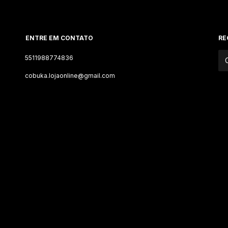
ENTRE EM CONTATO
RE
5511988774836
cobuka.lojaonline@gmail.com